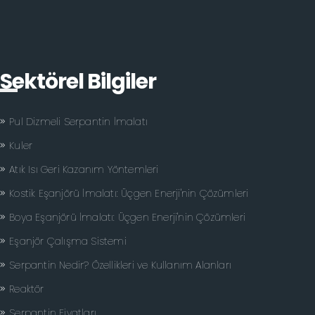
Sektörel Bilgiler
Pul Dizmeli Serpantin İmalatı
Kuler
Atık Isı Geri Kazanım Yöntemleri
Kostik Eşanjörü İmalatı: Üçgen Enerji'nin Çözümleri
Boya Eşanjörü İmalatı: Üçgen Enerji'nin Çözümleri
Eşanjör Çalışma Sistemi
Serpantin Nedir? Özellikleri ve Kullanım Alanları
Reaktör
Serpantin Fiyatları