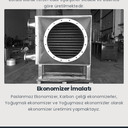
göre üretilmektedir.
Ekonomizer İmalatı
Paslanmaz Ekonomizer, Karbon çeliği ekonomizerler,
Yoğuşmalı ekonomizer ve Yoğuşmasız ekonomizler olarak
ekonomizer üretimini yapmaktayız.