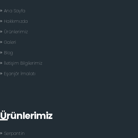
Ana Sayfa
Hakkımızda
Ürünlerimiz
Galeri
Blog
İletişim Bilgilerimiz
Eşanjör İmalatı
Ürünlerimiz
Serpantin