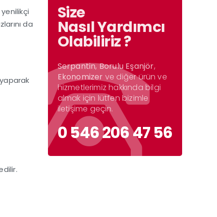
Size
yenilikçi
Nasıl Yardımcı
zlarını da
Olabiliriz ?
Serpantin
,
Borulu Eşanjör
,
Ekonomizer
ve diğer ürün ve
i yaparak
hizmetlerimiz hakkında bilgi
almak için lütfen bizimle
iletişime geçin.
0 546 206 47 56
edilir.