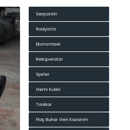
Serpantin
Radyatör
Ekonomizer
Reküperatör
Spirler
Gemi Kuleri
Tanklar
Flaş Buhar Geri Kazanım