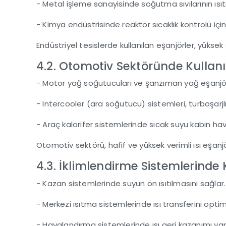
- Metal işleme sanayisinde soğutma sıvılarının ısıt
- Kimya endüstrisinde reaktör sıcaklık kontrolü için 
Endüstriyel tesislerde kullanılan eşanjörler, yüksek
4.2. Otomotiv Sektöründe Kullan
- Motor yağ soğutucuları ve şanzıman yağ eşanjörl
- Intercooler (ara soğutucu) sistemleri, turboşarj
- Araç kalorifer sistemlerinde sıcak suyu kabin hav
Otomotiv sektörü, hafif ve yüksek verimli ısı eşanj
4.3. İklimlendirme Sistemlerinde
- Kazan sistemlerinde suyun ön ısıtılmasını sağla
- Merkezi ısıtma sistemlerinde ısı transferini opt
- Havalandırma sistemlerinde ısı geri kazanımı ya