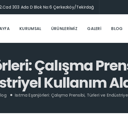
 2.Cad 303 Ada D Blok No:6 Çerkezköy/Tekirdağ
AYFA
KURUMSAL
ÜRÜNLERİMİZ
GALERİ
BLOG
leri: Çalışma Prens
triyel Kullanım Al
Blog
Isıtma Eşanjörleri: Çalışma Prensibi, Türleri ve Endüstriye