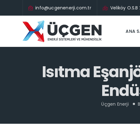
info@ucgenenerji.com.tr
Veliköy O.S.B
ANA S
Isıtma Eşanjör
Endüs
Üçgen Enerji