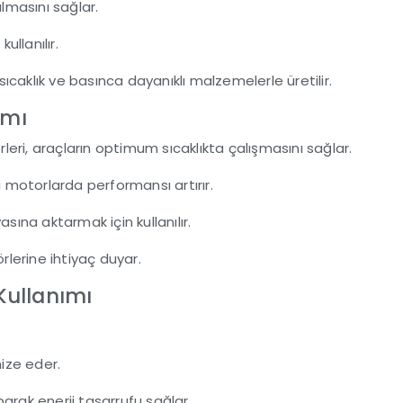
ılmasını sağlar.
kullanılır.
 sıcaklık ve basınca dayanıklı malzemelerle üretilir.
ımı
eri, araçların optimum sıcaklıkta çalışmasını sağlar.
lı motorlarda performansı artırır.
asına aktarmak için kullanılır.
örlerine ihtiyaç duyar.
 Kullanımı
r.
imize eder.
parak enerji tasarrufu sağlar.