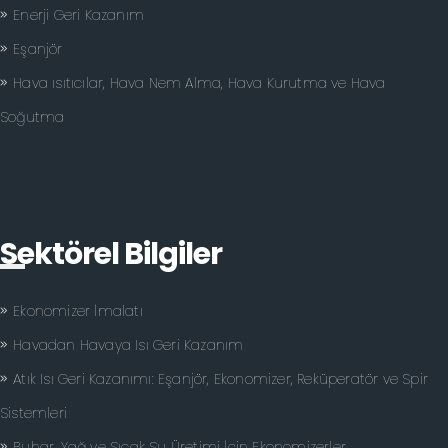
Enerji Geri Kazanım
Eşanjör
Hava ısıtıcılar, Hava Nem Alma, Hava Kurutma ve Hava
Soğutma
Sektörel Bilgiler
Ekonomizer İmalatı
Havadan Havaya Isı Geri Kazanım
Atık Isı Geri Kazanımı: Eşanjör, Ekonomizer, Reküperatör ve Spir
Sistemleri
Buhar, Yağ ve Sıcak Su Üretimi İçin Ekonomizerler