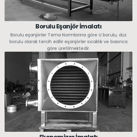
Borulu Eşanjör İmalatı
Borulu eşanjörler Tema Normlarına göre U borulu, düz
borulu olarak tercih edilir eşanjörler sıcaklık ve basınca
göre üretilmektedir.
Ekonomizer İmalatı