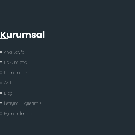
Kurumsal
Ana Sayfa
Hakkımızda
Ürünlerimiz
Galeri
Blog
İletişim Bilgilerimiz
Eşanjör İmalatı