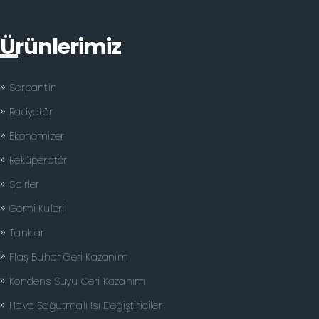
Ürünlerimiz
Serpantin
Radyatör
Ekonomizer
Reküperatör
Spirler
Gemi Kuleri
Tanklar
Flaş Buhar Geri Kazanım
Kondens Suyu Geri Kazanım
Hava Soğutmalı Isı Değiştiriciler