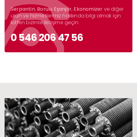
Serpantin
,
Borulu Eşanjör
,
Ekonomizer
ve diğer
ürün ve hizmetlerimiz hakkında bilgi almak için
lütfen bizimle iletişime geçin.
0 546 206 47 56