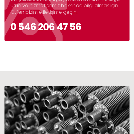
ürün ve hizmetlerimiz hakkında bilgi almak için
lütfen bizimle iletişime geçin.
0 546 206 47 56