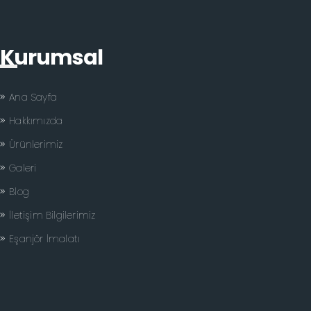
Kurumsal
Ana Sayfa
Hakkımızda
Ürünlerimiz
Galeri
Blog
İletişim Bilgilerimiz
Eşanjör İmalatı