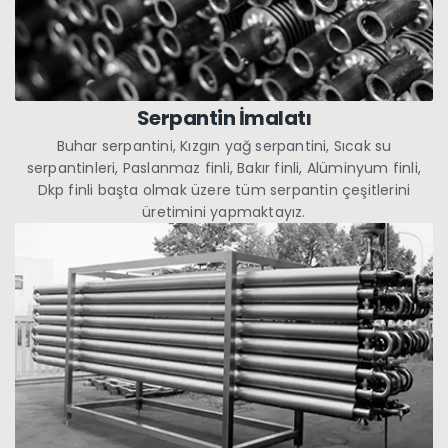
Serpantin İmalatı
Buhar serpantini, Kızgın yağ serpantini, Sıcak su
serpantinleri, Paslanmaz finli, Bakır finli, Alüminyum finli,
Dkp finli başta olmak üzere tüm serpantin çeşitlerini
üretimini yapmaktayız.