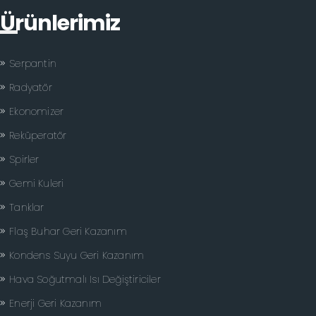
Ürünlerimiz
Serpantin
Radyatör
Ekonomizer
Reküperatör
Spirler
Gemi Kuleri
Tanklar
Flaş Buhar Geri Kazanım
Kondens Suyu Geri Kazanım
Hava Soğutmalı Isı Değiştiriciler
Enerji Geri Kazanım