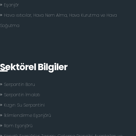
Eşanjör
Hava ısıtıcılar, Hava Nem Alma, Hava Kurutma ve Hava
Soğutma
Sektörel Bilgiler
Serpantin Boru
Serpantin İmalatı
Kızgın Su Serpantini
İklimlendirme Eşanjörü
Ram Eşanjörü
Kanatlı Eşanjörler: Tanımı, Çalışma Prensibi, Avantajları ve