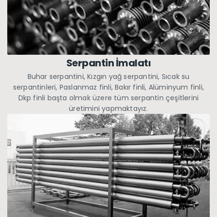
Serpantin İmalatı
Buhar serpantini, Kızgın yağ serpantini, Sıcak su
serpantinleri, Paslanmaz finli, Bakır finli, Alüminyum finli,
Dkp finli başta olmak üzere tüm serpantin çeşitlerini
üretimini yapmaktayız.