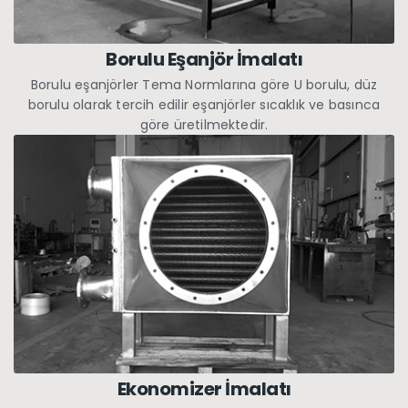
Borulu Eşanjör İmalatı
Borulu eşanjörler Tema Normlarına göre U borulu, düz
borulu olarak tercih edilir eşanjörler sıcaklık ve basınca
göre üretilmektedir.
Ekonomizer İmalatı