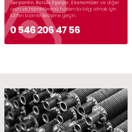
Serpantin
,
Borulu Eşanjör
,
Ekonomizer
ve diğer
ürün ve hizmetlerimiz hakkında bilgi almak için
lütfen bizimle iletişime geçin.
0 546 206 47 56