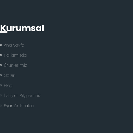
Kurumsal
Ana Sayfa
Hakkımızda
Ürünlerimiz
Galeri
Blog
İletişim Bilgilerimiz
Eşanjör İmalatı