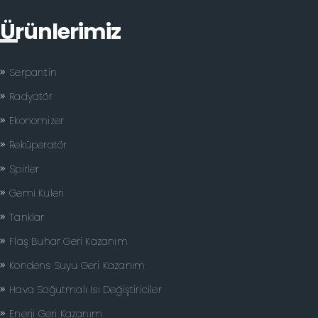
Ürünlerimiz
Serpantin
Radyatör
Ekonomizer
Reküperatör
Spirler
Gemi Kuleri
Tanklar
Flaş Buhar Geri Kazanım
Kondens Suyu Geri Kazanım
Hava Soğutmalı Isı Değiştiriciler
Enerji Geri Kazanım