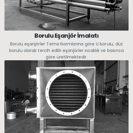
Borulu Eşanjör İmalatı
Borulu eşanjörler Tema Normlarına göre U borulu, düz
borulu olarak tercih edilir eşanjörler sıcaklık ve basınca
göre üretilmektedir.