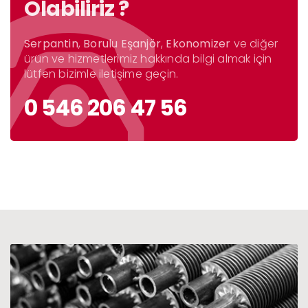
Olabiliriz ?
Serpantin
,
Borulu Eşanjör
,
Ekonomizer
ve diğer
ürün ve hizmetlerimiz hakkında bilgi almak için
lütfen bizimle iletişime geçin.
0 546 206 47 56