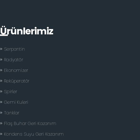
Ürünlerimiz
Serpantin
Radyatör
Ekonomizer
Reküperatör
Spirler
Gemi Kuleri
Tanklar
Flaş Buhar Geri Kazanım
Kondens Suyu Geri Kazanım