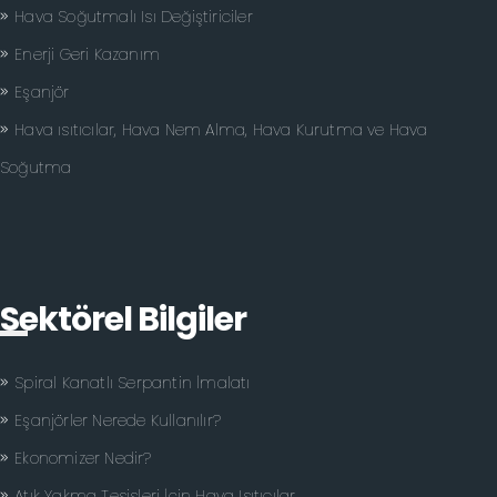
Hava Soğutmalı Isı Değiştiriciler
Enerji Geri Kazanım
Eşanjör
Hava ısıtıcılar, Hava Nem Alma, Hava Kurutma ve Hava
Soğutma
Sektörel Bilgiler
Spiral Kanatlı Serpantin İmalatı
Eşanjörler Nerede Kullanılır?
Ekonomizer Nedir?
Atık Yakma Tesisleri İçin Hava Isıtıcılar