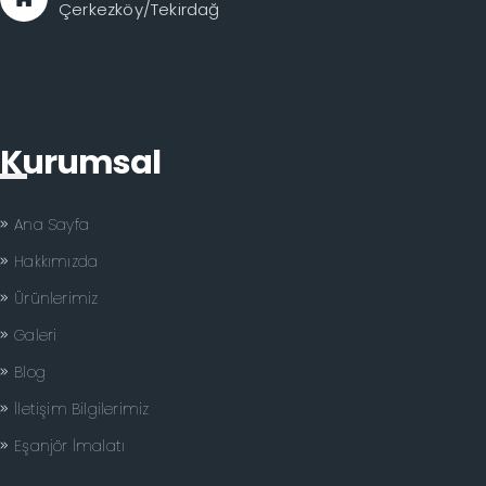
Çerkezköy/Tekirdağ
Kurumsal
Ana Sayfa
Hakkımızda
Ürünlerimiz
Galeri
Blog
İletişim Bilgilerimiz
Eşanjör İmalatı