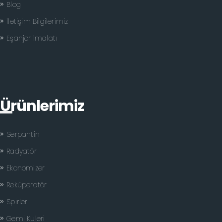
Blog
İletişim Bilgilerimiz
Eşanjör İmalatı
Ürünlerimiz
Serpantin
Radyatör
Ekonomizer
Reküperatör
Spirler
Gemi Kuleri